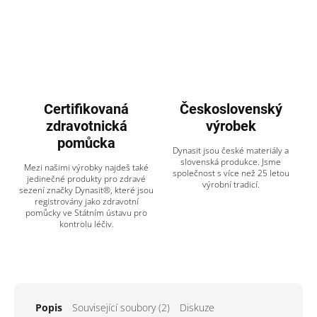
Certifikovaná
Československý
zdravotnická
výrobek
pomůcka
Dynasit jsou české materiály a
slovenská produkce. Jsme
Mezi našimi výrobky najdeš také
společnost s více než 25 letou
jedinečné produkty pro zdravé
výrobní tradicí.
sezení značky Dynasit®, které jsou
registrovány jako zdravotní
pomůcky ve Státním ústavu pro
kontrolu léčiv.
Popis
Související soubory (2)
Diskuze