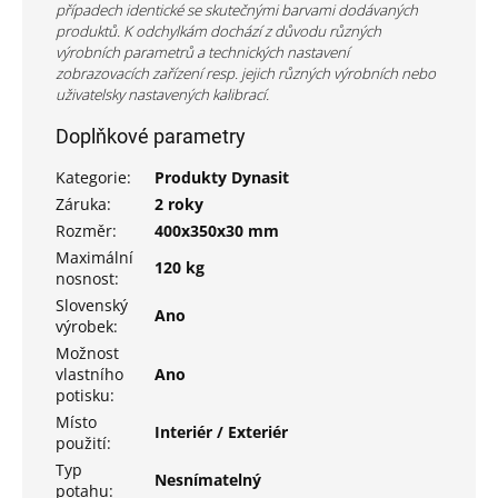
případech identické se skutečnými barvami dodávaných
produktů. K odchylkám dochází z důvodu různých
výrobních parametrů a technických nastavení
zobrazovacích zařízení resp. jejich různých výrobních nebo
uživatelsky nastavených kalibrací.
Doplňkové parametry
Kategorie
:
Produkty Dynasit
Záruka
:
2 roky
Rozměr
:
400x350x30 mm
Maximální
120 kg
nosnost
:
Slovenský
Ano
výrobek
:
Možnost
vlastního
Ano
potisku
:
Místo
Interiér / Exteriér
použití
:
Typ
Nesnímatelný
potahu
: