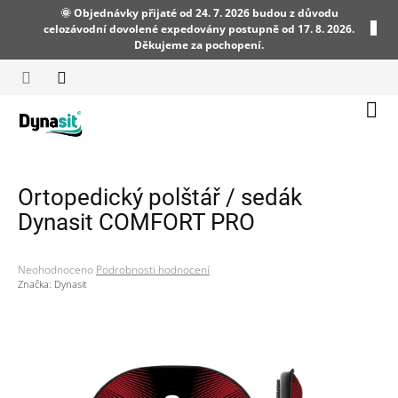
Přejít
🌞 Objednávky přijaté od 24. 7. 2026 budou z důvodu
na
celozávodní dovolené expedovány postupně od 17. 8. 2026.
obsah
Děkujeme za pochopení.
Náku
koší
Ortopedický polštář / sedák
Dynasit COMFORT PRO
Průměrné
Neohodnoceno
Podrobnosti hodnocení
hodnocení
Značka:
Dynasit
produktu
je
0,0
z
5
hvězdiček.