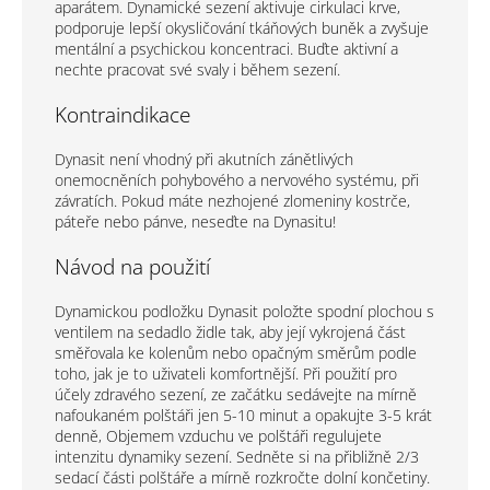
aparátem. Dynamické sezení aktivuje cirkulaci krve,
podporuje lepší okysličování tkáňových buněk a zvyšuje
mentální a psychickou koncentraci. Buďte aktivní a
nechte pracovat své svaly i během sezení.
Kontraindikace
Dynasit není vhodný při akutních zánětlivých
onemocněních pohybového a nervového systému, při
závratích. Pokud máte nezhojené zlomeniny kostrče,
páteře nebo pánve, neseďte na Dynasitu!
Návod na použití
Dynamickou podložku Dynasit položte spodní plochou s
ventilem na sedadlo židle tak, aby její vykrojená část
směřovala ke kolenům nebo opačným směrům podle
toho, jak je to uživateli komfortnější. Při použití pro
účely zdravého sezení, ze začátku sedávejte na mírně
nafoukaném polštáři jen 5-10 minut a opakujte 3-5 krát
denně, Objemem vzduchu ve polštáři regulujete
intenzitu dynamiky sezení. Sedněte si na přibližně 2/3
sedací části polštáře a mírně rozkročte dolní končetiny.