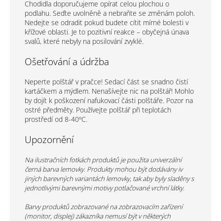
Chodidla doporučujeme opírat celou plochou o
podlahu. Seďte uvolněně a nebraňte se změnám poloh.
Nedejte se odradit pokud budete cítit mírné bolesti v
křížové oblasti. Je to pozitivní reakce – obyčejná únava
svalů, které nebyly na posilování zvyklé.
Ošetřování a údržba
Neperte polštář v pračce! Sedací část se snadno čistí
kartáčkem a mýdlem. Nenašívejte nic na polštář! Mohlo
by dojít k poškození nafukovací části polštáře. Pozor na
ostré předměty. Používejte polštář při teplotách
prostředí od 8-40ºC.
Upozornění
Na ilustračních fotkách produktů je použita univerzální
černá barva lemovky. Produkty mohou být dodávány iv
jiných barevných variantách lemovky, tak aby byly sladěny s
jednotlivými barevnými motivy potlačované vrchní látky.
Barvy produktů zobrazované na zobrazovacím zařízení
(monitor, displej) zákazníka nemusí být v některých