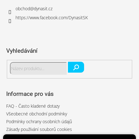
t
í
obchod
@
dynasit.cz
https://www.facebook.com/DynasitSK
Vyhledávání
Hledat
Informace pro vás
FAQ - Často kladené dotazy
Všeobecné obchodní podmínky
Podmínky ochrany osobních údajů
Zásady používání souborů cookies
Reklamace a vrácení zboží