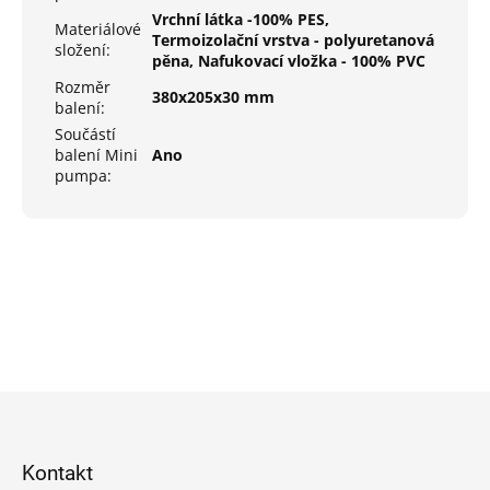
Vrchní látka -100% PES,
Materiálové
Termoizolační vrstva - polyuretanová
složení
:
pěna, Nafukovací vložka - 100% PVC
Rozměr
380x205x30 mm
balení
:
Součástí
balení Mini
Ano
pumpa
:
Z
á
p
Kontakt
a