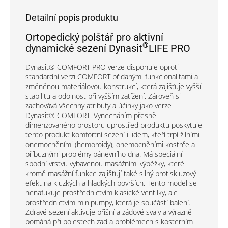
Detailní popis produktu
Ortopedický polštář pro aktivní
®
dynamické sezení Dynasit
LIFE PRO
Dynasit® COMFORT PRO verze disponuje oproti
standardní verzi COMFORT přidanými funkcionalitami a
změněnou materiálovou konstrukcí, která zajišťuje vyšší
stabilitu a odolnost při vyšším zatížení. Zároveň si
zachovává všechny atributy a účinky jako verze
Dynasit® COMFORT. Vynecháním přesně
dimenzovaného prostoru uprostřed produktu poskytuje
tento produkt komfortní sezení i lidem, kteří trpí žilními
onemocněními (hemoroidy), onemocněními kostrče a
příbuznými problémy pánevního dna. Má speciální
spodní vrstvu vybavenou masážními výběžky, které
kromě masážní funkce zajišťují také silný protiskluzový
efekt na kluzkých a hladkých površích. Tento model se
nenafukuje prostřednictvím klasické ventilky, ale
prostřednictvím minipumpy, která je součástí balení.
Zdravé sezení aktivuje břišní a zádové svaly a výrazně
pomáhá při bolestech zad a problémech s kosterním