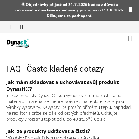
Přejít
🌞 Objednávky přijaté od 24. 7. 2026 budou z důvodu
na
celozávodní dovolené expedovány postupně od 17. 8. 2026.
obsah
Děkujeme za pochopení.
Náku
koší
FAQ - Často kladené dotazy
Jak mám skladovat a uchovávat svůj produkt
Dynasit®?
Jelikož produkty Dynasit® jsou vyrobeny z termoplastického
materiálu , materiál se mění v závislosti na teplotě, které jsou
výrobky vystaveny. Nevystavujte prosím přímému teplu, například.
na radiátor a držte se dále od ostrých předmětů. Udržujte
produkty v rozsahu teplot od 8 do 40 stupňů Celsia.
Jak lze produkty udržovat a čistit?
Výrobky Dynasit® jsou vyrobeny z několika