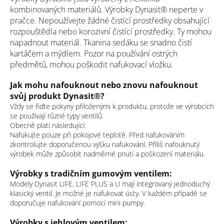
kombinovaných materiálů.
Výrobky Dynasit® neperte v
pračce. Nepoužívejte žádné čistící prostředky obsahující
rozpouštědla nebo korozivní čistící prostředky. Ty mohou
napadnout materiál.
Tkanina sedáku se snadno čistí
kartáčem a mýdlem. Pozor na používání ostrých
předmětů, mohou poškodit nafukovací vložku.
Jak mohu nafouknout nebo znovu nafouknout
svůj produkt Dynasit®?
Vždy se řiďte pokyny přiloženými k produktu, protože ve výrobcích
se používají různé typy ventilů.
Obecně platí následující:
Nafukujte pouze při pokojové teplotě. Před nafukováním
zkontrolujte doporučenou výšku nafukování. Příliš nafouknutý
výrobek může způsobit nadměrné pnutí a poškození materiálu.
Výrobky s tradičním gumovým ventilem:
Modely Dynasit LIFE, LIFE PLUS a U mají integrovaný jednoduchý
klasický ventil. Je možné je nafukovat ústy. V každém případě se
doporučuje nafukování pomocí mini pumpy.
Výrobky s jehlovým ventilem: