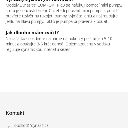
Modely Dynasit® COMFORT PRO se nafukují pomocí mini pumpy,
která je součástí balení. Chcete-li připravit mini pumpu k použití,
otevřete uzávěr na rukojeti pumpy, vyjměte jehlu a našroubujte
jehlu na hlavu pumpy. Takto je pumpa připravena k použití.
Jak dlouho mám cvičit?
Na začátku si sedněte na mírně nafouknutý polštář jen 5-10
minut a opakujte 3-5 krát denně! Objem vzduchu v sedáku
reguluje dynamickou intenzitu sezení.
Z
á
p
Kontakt
a
t
í
obchod
@
dynasit.cz