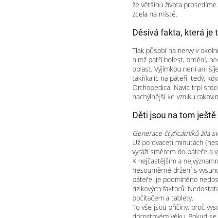
že většinu života prosedíme.
zcela na místě.
Děsivá fakta, která je
Tlak působí na nervy v okoln
nimž patří bolest, brnění, ne
oblast. Výjimkou není ani šíj
takříkajíc na páteři, tedy, k
Orthopedica. Navíc trpí srd
nachýlnější ke vzniku rakovi
Děti jsou na tom ještě
Generace čtyřicátníků žila s
Už po dvaceti minutách (nesp
vyráží směrem do páteře a v
K nejčastějším a nejvýznamně
nesouměrné držení s vysunut
páteře. je podmíněno nedos
rizikových faktorů. Nedostat
počítačem a tablety.
To vše jsou příčiny, proč vy
dorostovém věku. Pokud se 