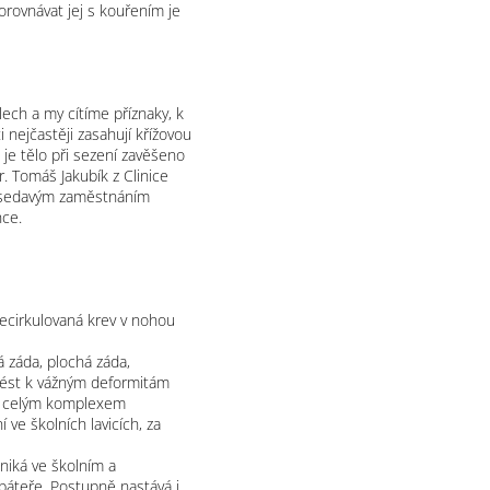
orovnávat jej s kouřením je
ech a my cítíme příznaky, k
i nejčastěji zasahují křížovou
d je tělo při sezení zavěšeno
r. Tomáš Jakubík z Clinice
se sedavým zaměstnáním
nce.
necirkulovaná krev v nohou
á záda, plochá záda,
 vést k vážným deformitám
 s celým komplexem
ve školních lavicích, za
zniká ve školním a
áteře. Postupně nastává i