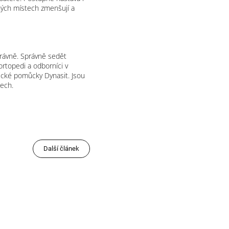
ěných místech zmenšují a
rávně. Správně sedět
rtopedi a odborníci v
nické pomůcky Dynasit. Jsou
pech.
Další článek