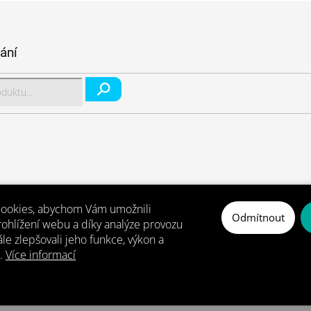
ání
Hledat
ookies, abychom Vám umožnili
Odmítnout
ohlížení webu a díky analýze provozu
e zlepšovali jeho funkce, výkon a
t.
Více informací
Copyright 2026
Dynasit.cz
. Všechna práva vyhrazena.