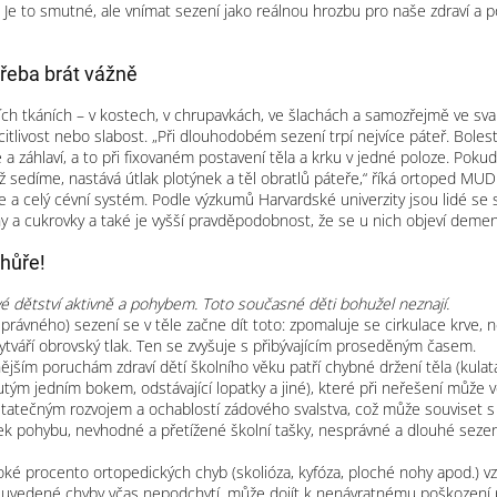
 Je to smutné, ale vnímat sezení jako reálnou hrozbu pro naše zdraví a p
 třeba brát vážně
ích tkáních – v kostech, v chrupavkách, ve šlachách a samozřejmě ve sval
citlivost nebo slabost. „Při dlouhodobém sezení trpí nejvíce páteř. Bolest
e a záhlaví, a to při fixovaném postavení těla a krku v jedné poloze. Poku
dyž sedíme, nastává útlak plotýnek a těl obratlů páteře,“ říká ortoped MUD
ce a celý cévní systém. Podle výzkumů Harvardské univerzity jsou lidé 
ny a cukrovky a také je vyšší pravděpodobnost, že se u nich objeví deme
 hůře!
vé dětství aktivně a pohybem. Toto současné děti bohužel neznají.
rávného) sezení se v těle začne dít toto: zpomaluje se cirkulace krve, 
ytváří obrovský tlak. Ten se zvyšuje s přibývajícím proseděným časem.
jším poruchám zdraví dětí školního věku patří chybné držení těla (kulat
ým jedním bokem, odstávající lopatky a jiné), které při neřešení může
tatečným rozvojem a ochablostí zádového svalstva, což může souviset
ek pohybu, nevhodné a přetížené školní tašky, nesprávné a dlouhé sezení 
soké procento ortopedických chyb (skolióza, kyfóza, ploché nohy apod.) v
uvedené chyby včas nepodchytí, může dojít k nenávratnému poškození p