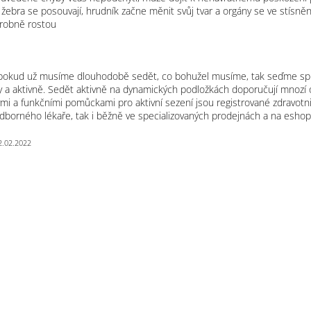
 žebra se posouvají, hrudník začne měnit svůj tvar a orgány se ve stísn
orobně rostou
 pokud už musíme dlouhodobě sedět, co bohužel musíme, tak seďme sp
a aktivně. Sedět aktivně na dynamických podložkách doporučují mnozí o
vými a funkčními pomůckami pro aktivní sezení jsou registrované zdravot
dborného lékaře, tak i běžně ve specializovaných prodejnách a na esho
2.02.2022