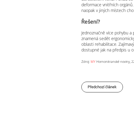
deformace vnitřních orgánů.
naopak v jiných místech ch
Řešení?
Jednoznačně více pohybu a
znamená sedět ergonomicky 
oblasti rehabilitace. Zajíma
dostupné jak na předpis u o
Zdroj:
MY
Hornonitranské noviny, 2
Předchozí článek