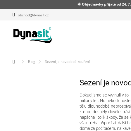
Přejít
🌞 Objednávky přijaté od 24. 
na
obsah
obchod@dynasit.cz
Domů
Blog
Sezení je novodobé kouření
Sezení je novo
Dokud jsme se vyvinuli v to,
miliony let. No několik posle
tělu dlouhodobě neprospívá 
kterou dospělý člověk stráví
napáchali tolik škody, že s
však třeba připočítat další 
doma za počítačem, na kávě,