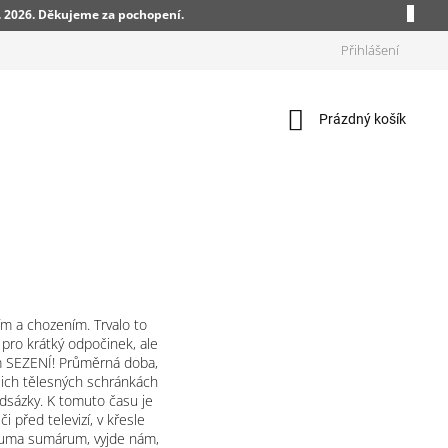
. 2026. Děkujeme za pochopení.
Přihlášení
Nákupní
Prázdný košík
košík
ím a chozením. Trvalo to
á pro krátký odpočinek, ale
em SEZENÍ! Průměrná doba,
ašich tělesných schránkách
dsázky. K tomuto času je
 před televizí, v křesle
 suma sumárum, vyjde nám,