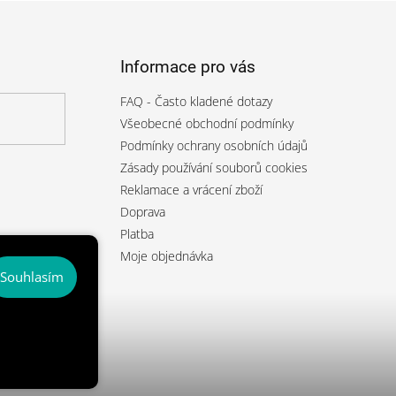
Informace pro vás
FAQ - Často kladené dotazy
Všeobecné obchodní podmínky
Podmínky ochrany osobních údajů
Zásady používání souborů cookies
Reklamace a vrácení zboží
Doprava
Platba
Moje objednávka
Souhlasím