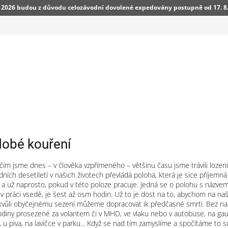
7. 2026 budou z důvodu celozávodní dovolené expedovány postupně od 17. 8
dobé kouření
 čím jsme dnes – v člověka vzpřímeného – většinu času jsme trávili lozen
dních desetiletí v našich životech převládá poloha, která je sice příjemn
a už naprosto, pokud v této poloze pracuje. Jedná se o polohu s názv
 v práci vsedě, je šest až osm hodin. Už to je dost na to, abychom na n
e kvůli obyčejnému sezení můžeme dopracovat ik předčasné smrti. Bez na
hodiny prosezené za volantem či v MHD, ve vlaku nebo v autobuse, na gauči
 u piva, na lavičce v parku... Když se nad tím zamyslíme a spočítáme to